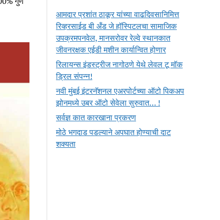
.00% गुण
आमदार प्रशांत ठाकूर यांच्या वाढदिवसानिमित्त
रिव्हरसाईड बी अँड जे हॉस्पिटलचा सामाजिक
उपक्रमपनवेल, मानसरोवर रेल्वे स्थानकात
जीवनरक्षक एईडी मशीन कार्यान्वित होणार
रिलायन्स इंडस्ट्रीज नागोठणे येथे लेवल टू मॉक
ड्रिल संपन्न!
नवी मुंबई इंटरनॅशनल एअरपोर्टच्या ऑटो पिकअप
झोनमध्ये उबर ऑटो सेवेला सुरुवात… !
सर्वज्ञ कात कारखाना प्रकरण
मोठे भगदाड पडल्याने अपघात होण्याची दाट
शक्यता