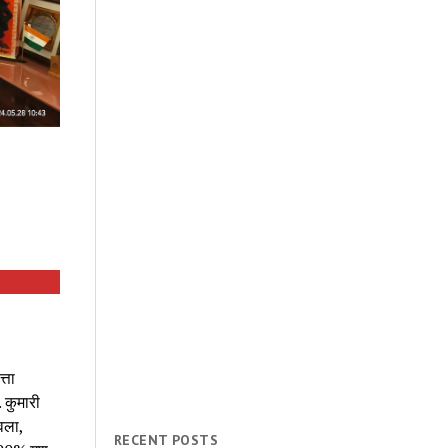
्ता
 कुमारी
वला,
RECENT POSTS