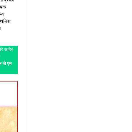
थापक
ाळा
राथमिक
ल
्रे साहेब
त
्ष जे एम