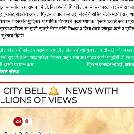
वून घवघवीत यश संपादन केले. विद्यार्थ्यांनी मिळविलेल्या या यशाबद्दल संस्थेचे संस्
्रे (भाऊ),संस्थेचे अध्यक्ष प्रितम जनार्दन म्हात्रे, संस्थेचे सचिव जे.के मढवी सर, श
ेअरमन चंद्रकांत मुंबईकर,माध्यमिक विभागाचे मुख्याध्यापक प्रितम टकले सर व प्
मुख्याध्यापिका सौ.तृप्ती म्हात्रे मॅडम यांनी शिक्षक व विद्यार्थ्यांचे कौतुक केले व पुढी
ुभेच्छा दिल्या.
ल विद्यार्थ्यां सोबतच ग्रामीण भागातील विद्यार्थ्यांच्या गुणवत्ता वाढीसाठी जे एम म्हात
चाराने सुरू केलेल्या शाळांमधील निकाल पाहून समाधान वाटते आणि यापुढेही तो सत
यासाठी आम्ही प्रयत्न करू. ‌
:- प्रितम जनार्दन म्हात्रे, अध्यक
रिटेबल संस्था