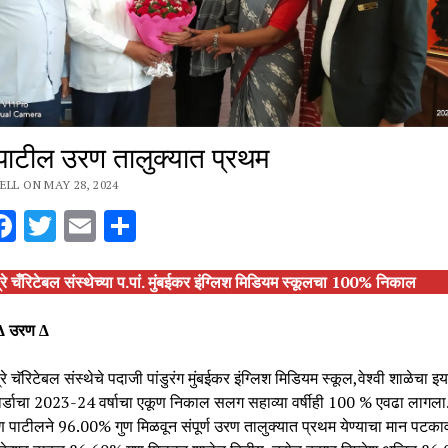
ी पाटील उरण तालुक्यात प्रथम
ELL ON MAY 28, 2024
hatsApp
Facebook
Twitter
Email
Share
त्रे चँरिटेबल संस्थेच्या प.पां. मुंबईकर इंग्लिश मिडियम स्कूलचा 100% निकाल
 ∆ उरण ∆
्रे चॅरिटेबल संस्थेचे पदाजी पांडुरंग मुंबईकर इंग्लिश मिडियम स्कूल,वेश्वी शाळेचा इयत
ोर्डाचा 2023-24 वर्षाचा एकूण निकाल सलग सहाव्या वर्षीही 100 % एवढा लागला.
रण पाटीलने 96.00% गुण मिळवून संपूर्ण उरण तालुक्यात प्रथम येण्याचा मान पटका