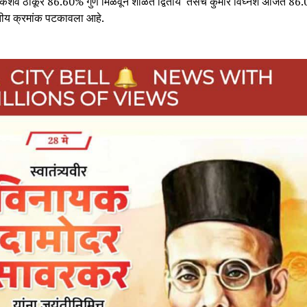
ष केशव ठाकूर 86.60% गुण मिळवून शाळेत द्वितीय तसेच कुमार विघ्नेश अजित 86
तीय क्रमांक पटकावला आहे.