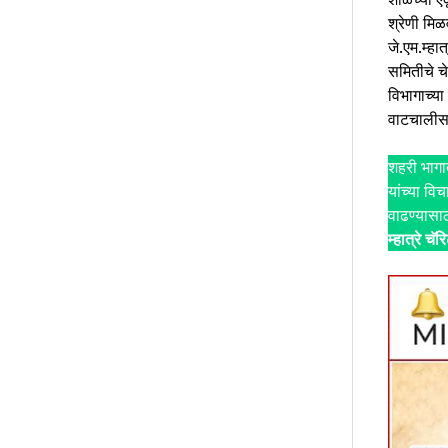
श्रेणी मिळ
जे.एम.म्हात
समितीचे च
विभागाच्या 
वाटचालीस श
शहरी भागाती
यांच्या वि
वाढण्
म्हात्रे चॅ