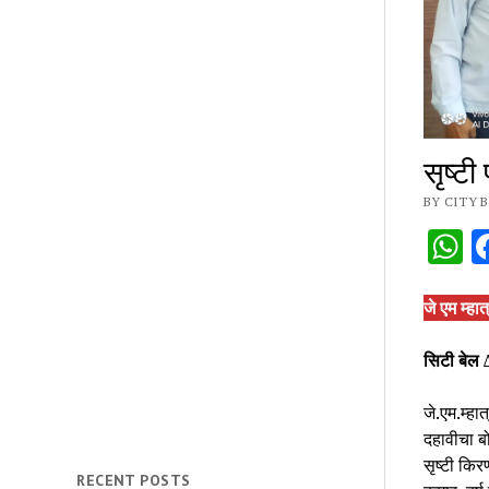
सृष्ट
BY CITY B
W
जे एम म्हा
सिटी बेल
जे.एम.म्हात
दहावीचा ब
सृष्टी कि
RECENT POSTS