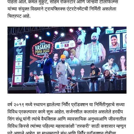
पाहता आले. कमल मुकुट, सोहम रॉकस्टार आणि जान्हवी टेलिफिल्म्स
यांच्या संयुक्त विद्यमाने ट्रायफ्लिक्स एंटरटेनमेंटची निर्मिती असलेला
चित्रपट आहे.
वर्ष २०१९ मध्ये स्थापन झालेल्या निर्वैर प्रॉडक्शन या निर्मितीगृहाचे सध्या
विविध प्रकल्पावर कामे सुरू आहेत. सर्जनशील कलावंत असलेले हरदीप
सिंग संधू यांनी त्यांचे वैयक्तिक आणि व्यावसायिक अनुभवआणि जीवनातील
विविध किस्से त्यांच्या पहिल्या महत्वाकांक्षी ‘तस्करी’ साठी कशासार म्हणून
पुढे आणले आहेत. या माध्यमाद्वारे संधू आणि निर्वैर प्रॉडक्शन दोहीचा