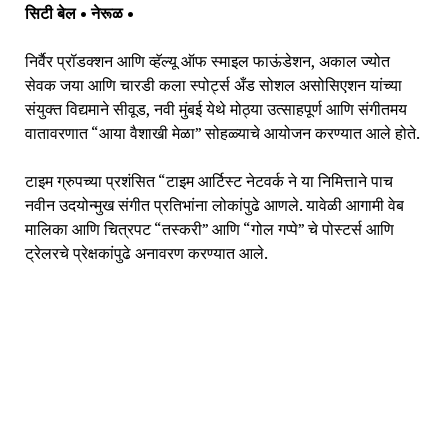
सिटी बेल • नेरूळ •
निर्वैर प्रॉडक्शन आणि व्हॅल्यू ऑफ स्माइल फाऊंडेशन, अकाल ज्योत
सेवक जया आणि चारडी कला स्पोर्ट्स अँड सोशल असोसिएशन यांच्या
संयुक्त विद्यमाने सीवूड, नवी मुंबई येथे मोठ्या उत्साहपूर्ण आणि संगीतमय
वातावरणात “आया वैशाखी मेळा” सोहळ्याचे आयोजन करण्यात आले होते.
टाइम ग्रुपच्या प्रशंसित “टाइम आर्टिस्ट नेटवर्क ने या निमित्ताने पाच
नवीन उदयोन्मुख संगीत प्रतिभांना लोकांपुढे आणले. यावेळी आगामी वेब
मालिका आणि चित्रपट “तस्करी” आणि “गोल गप्पे” चे पोस्टर्स आणि
ट्रेलरचे प्रेक्षकांपुढे अनावरण करण्यात आले.