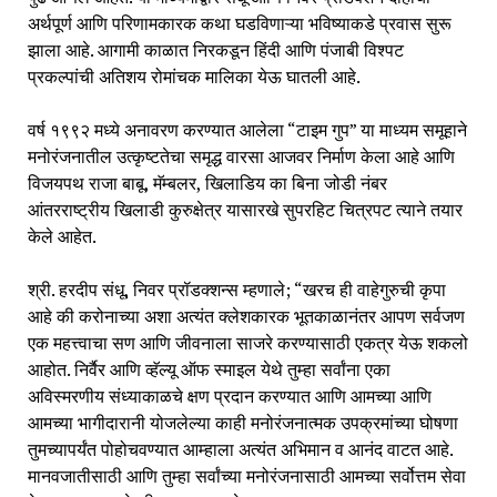
अर्थपूर्ण आणि परिणामकारक कथा घडविणाऱ्या भविष्याकडे प्रवास सुरू
झाला आहे. आगामी काळात निरकडून हिंदी आणि पंजाबी विश्पट
प्रकल्पांची अतिशय रोमांचक मालिका येऊ घातली आहे.
वर्ष १९९२ मध्ये अनावरण करण्यात आलेला “टाइम गुप” या माध्यम समूहाने
मनोरंजनातील उत्कृष्टतेचा समृद्ध वारसा आजवर निर्माण केला आहे आणि
विजयपथ राजा बाबू, मॅम्बलर, खिलाडिय का बिना जोडी नंबर
आंतरराष्ट्रीय खिलाडी कुरुक्षेत्र यासारखे सुपरहिट चित्रपट त्याने तयार
केले आहेत.
श्री. हरदीप संधू, निवर प्रॉडक्शन्स म्हणाले; “खरच ही वाहेगुरुची कृपा
आहे की करोनाच्या अशा अत्यंत क्लेशकारक भूतकाळानंतर आपण सर्वजण
एक महत्त्वाचा सण आणि जीवनाला साजरे करण्यासाठी एकत्र येऊ शकलो
आहोत. निर्वैर आणि व्हॅल्यू ऑफ स्माइल येथे तुम्हा सर्वांना एका
अविस्मरणीय संध्याकाळचे क्षण प्रदान करण्यात आणि आमच्या आणि
आमच्या भागीदारानी योजलेल्या काही मनोरंजनात्मक उपक्रमांच्या घोषणा
तुमच्यापर्यंत पोहोचवण्यात आम्हाला अत्यंत अभिमान व आनंद वाटत आहे.
मानवजातीसाठी आणि तुम्हा सर्वांच्या मनोरंजनासाठी आमच्या सर्वोत्तम सेवा