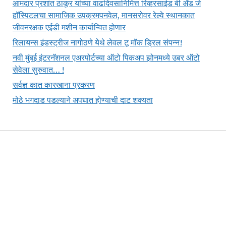
आमदार प्रशांत ठाकूर यांच्या वाढदिवसानिमित्त रिव्हरसाईड बी अँड जे
हॉस्पिटलचा सामाजिक उपक्रमपनवेल, मानसरोवर रेल्वे स्थानकात
जीवनरक्षक एईडी मशीन कार्यान्वित होणार
रिलायन्स इंडस्ट्रीज नागोठणे येथे लेवल टू मॉक ड्रिल संपन्न!
नवी मुंबई इंटरनॅशनल एअरपोर्टच्या ऑटो पिकअप झोनमध्ये उबर ऑटो
सेवेला सुरुवात… !
सर्वज्ञ कात कारखाना प्रकरण
मोठे भगदाड पडल्याने अपघात होण्याची दाट शक्यता