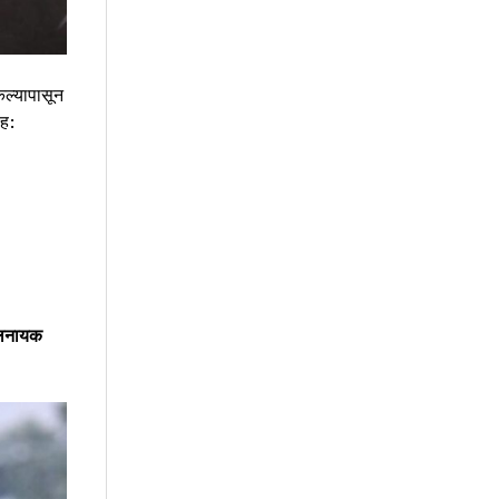
ेल्यापासून
सह:
ालनायक