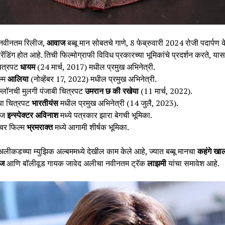
 नवीनतम रिलीज,
आवाज
बब्बू मान सोबतचे गाणे, 8 फेब्रुवारी 2024 रोजी पदार्पण क
ेंडिंग होत आहे. तिची फिल्मोग्राफी विविध प्रकारच्या भूमिकांचे प्रदर्शन करते, या
ित्रपट
धायम
(24 मार्च, 2017) मधील प्रमुख अभिनेत्री.
ल्म
आलिया
(नोव्हेंबर 17, 2022) मधील प्रमुख अभिनेत्री.
ल्लॉनची मुलगी पंजाबी चित्रपट
उमरान छ की रखेया
(11 मार्च, 2022).
िया चित्रपट
भारतीयंस
मधील प्रमुख अभिनेत्री (14 जुलै, 2023).
रीज
इन्स्पेक्टर अविनाश
मध्ये पत्रकार झारा बेगची भूमिका.
ीचर फिल्म
भ्रमराक्त
मध्ये आगामी शीर्षक भूमिका.
लीकडच्या म्युझिक अल्बममध्ये देखील काम केले आहे, ज्यात बब्बू मानचा
कहंगे ख
ज
आणि बॉलीवूड गायक जावेद अलीचा नवीनतम ट्रॅक
लाझमी
यांचा समावेश आहे.