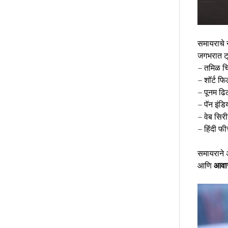
समायराचे
जगभरात ट्र
– तमिळ च
– शॉर्ट फि
– पूनम ढि
– पॅन इंड
– वेब सि
– हिंदी फ
समायराने अ
आणि
आवा