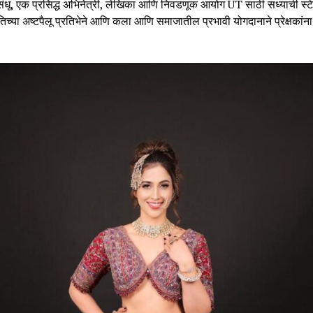
धू, एक प्रसिद्ध अभिनेत्री, लेखिका आणि निवडणूक आयोग UT साठी सध्याची स्ट
्या अष्टपैलू प्रतिभेने आणि कला आणि समाजातील प्रभावी योगदानाने प्रेक्षकांना