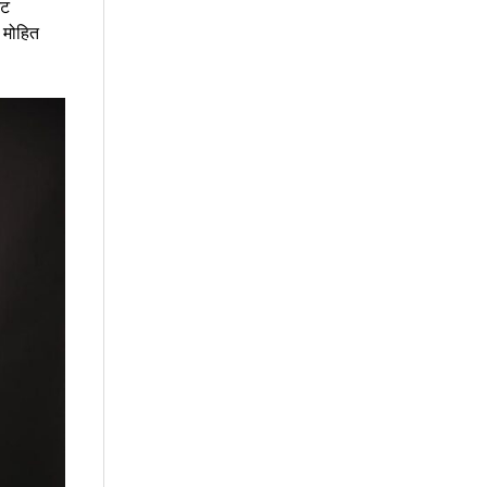
ेट
 मोहित