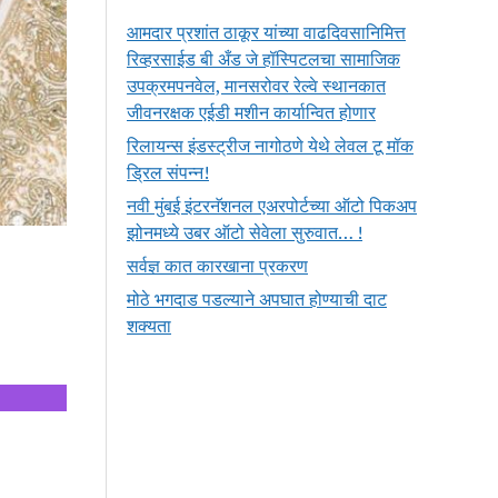
आमदार प्रशांत ठाकूर यांच्या वाढदिवसानिमित्त
रिव्हरसाईड बी अँड जे हॉस्पिटलचा सामाजिक
उपक्रमपनवेल, मानसरोवर रेल्वे स्थानकात
जीवनरक्षक एईडी मशीन कार्यान्वित होणार
रिलायन्स इंडस्ट्रीज नागोठणे येथे लेवल टू मॉक
ड्रिल संपन्न!
नवी मुंबई इंटरनॅशनल एअरपोर्टच्या ऑटो पिकअप
झोनमध्ये उबर ऑटो सेवेला सुरुवात… !
सर्वज्ञ कात कारखाना प्रकरण
मोठे भगदाड पडल्याने अपघात होण्याची दाट
शक्यता