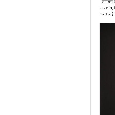
समायरा सं
आयकॉन, तिच
करत आहे.