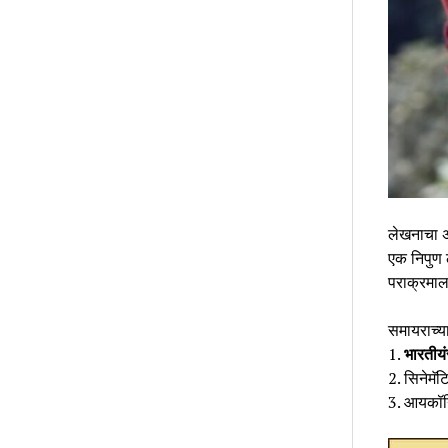
लेखनाचा 
एक निपुण 
पराक्रमाल
समायराच्य
1.
भारतीय
2. सिनेमॅट
3. आयकॉन