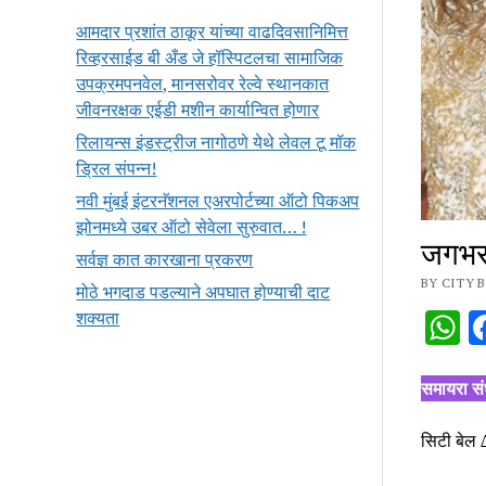
आमदार प्रशांत ठाकूर यांच्या वाढदिवसानिमित्त
रिव्हरसाईड बी अँड जे हॉस्पिटलचा सामाजिक
उपक्रमपनवेल, मानसरोवर रेल्वे स्थानकात
जीवनरक्षक एईडी मशीन कार्यान्वित होणार
रिलायन्स इंडस्ट्रीज नागोठणे येथे लेवल टू मॉक
ड्रिल संपन्न!
नवी मुंबई इंटरनॅशनल एअरपोर्टच्या ऑटो पिकअप
झोनमध्ये उबर ऑटो सेवेला सुरुवात… !
जगभरात
सर्वज्ञ कात कारखाना प्रकरण
BY CITY B
मोठे भगदाड पडल्याने अपघात होण्याची दाट
W
शक्यता
समायरा संध
सिटी बेल 