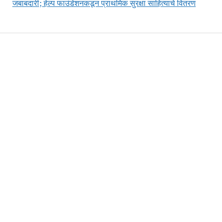
जबाबदारी; हेल्प फाउंडेशनकडून प्राथमिक सुरक्षा साहित्याचे वितरण