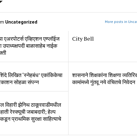
om
Uncategorized
More posts in Unca
 एअरपोटर्स एव्हिएशन एम्प्लॉईज
City Bell
ा उपाध्यक्षपदी बाळासाहेब नाईक
क्ती
शिंदे लिखित ‘स्नेहबंध’ एकांकिकेचा
शासनाने शिक्षकांना शिक्षणा व्यतिरि
्रकाशन सोहळा संपन्न
कामांमध्ये गुंतवू नये वंचितचे निवेदन
ल विहारी झेनिथ ठाकूरवाडीमधील
 हाती रेस्क्यूची जबाबदारी; हेल्प
डून प्राथमिक सुरक्षा साहित्याचे