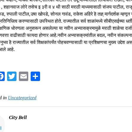
, शहानवाज लोरे तसेच इ ३री व ४ थी साठी मराठी माध्यमासाठी संजय पाटील, राजू 
ड, रुपाली पाटील,उषा खोपडे, सोनल गावंड, राकेश अहिरे हॆ तज्ञ् मार्गदर्शक म्हणून
 प्रतिनिधित्व करण्यासाठी उपस्थित होते. राज्यातील सर्व शाळांमध्ये सीबीएसईच्या धर्त
शैक्षणिक धोरणला अनुसरून असलेल्या या नवीन अभ्यासक्रमामुळे मराठी शाळेचा दर्जा, व
गुणवत्ता वाढीसाठी फायदा होणार आहे.नवीन अभ्यासक्रमांतील बदल, नवीन संकल्पन
नुभव हॆ राज्यातील सर्व शिक्षकांपर्यंत पोहचवण्यासाठी या प्रशिक्षणचा मुख्य उद्देश अस
 आले आहे.
hatsApp
Facebook
Twitter
Email
Share
d in
Uncategorized
City Bell