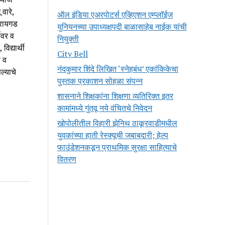
वारे,
ऑल इंडिया एअरपोटर्स एव्हिएशन एम्प्लॉईज
 रायगड
युनियनच्या उपाध्यक्षपदी बाळासाहेब नाईक यांची
ीवर व
नियुक्ती
िद्यार्थी
City Bell
ा व
नंदकुमार शिंदे लिखित ‘स्नेहबंध’ एकांकिकेचा
ल्याचे
पुस्तक प्रकाशन सोहळा संपन्न
शासनाने शिक्षकांना शिक्षणा व्यतिरिक्त इतर
कामांमध्ये गुंतवू नये वंचितचे निवेदन
खोपोलीतील विहारी झेनिथ ठाकूरवाडीमधील
युवकांच्या हाती रेस्क्यूची जबाबदारी; हेल्प
फाउंडेशनकडून प्राथमिक सुरक्षा साहित्याचे
वितरण