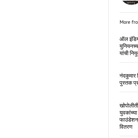
More fr
ऑल इंडिया
युनियनच्य
यांची नियु
नंदकुमार 
पुस्तक प
खोपोलीती
युवकांच्या
फाउंडेशनक
वितरण