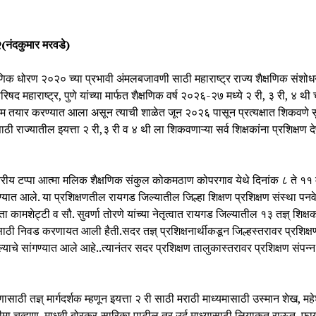
२(नंदकुमार मरवडे)
षणिक धोरण २०२० च्या प्रभावी अंमलबजावणी साठी महाराष्ट्र राज्य शैक्षणिक संशो
परिषद महाराष्ट्र, पुणे यांच्या मार्फत शैक्षणिक वर्ष २०२६-२७ मध्ये २ री, ३ री, ४ थी
म तयार करण्यात आला असून त्याची शाळेत जून २०२६ पासून प्रत्यक्षात शिकवणे स
साठी राज्यातील इयत्ता २ री,३ री व ४ थी ला शिकवणाऱ्या सर्व शिक्षकांना प्रशिक्षण द
तरीय टप्पा आत्मा मलिक शैक्षणिक संकुल कोकमठाण कोपरगाव येथे दिनांक ८ ते ११ म
्यात आले. या प्रशिक्षणतील रायगड जिल्यातील जिल्हा शिक्षण प्रशिक्षण संस्था पन
ता कामशेट्टी व सौ. सुवर्णा तोरणे यांच्या नेतृत्वात रायगड जिल्यातील १३ तज्ञ् शिक्षक
साठी निवड करणायत आली हैती.सदर तज्ञ् प्रशिक्षनार्थीकडून जिल्हस्तरावर प्रशिक्षण
याचे सांगण्यात आले आहे..त्यानंतर सदर प्रशिक्षण तालुकास्तरावर प्रशिक्षण संपन्
षणासाठी तज्ञ् मार्गदर्शक म्हणून इयत्ता २ री साठी मराठी माध्यमासाठी उस्मान शेख, मह
मा चव्हाण, माधवी बोरकर,सारिका पाटील तर उर्दू माध्यासाठी लियाकत राऊत, फाय