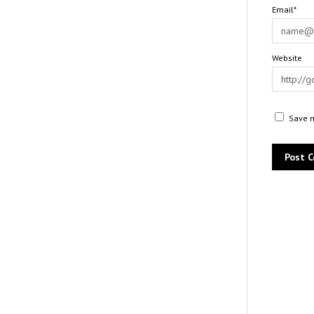
Email*
Website
Save m