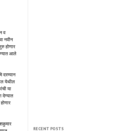
धन व
 चा नवीन
ुरु होणार
ेण्यात आले
े दरम्यान
वेल येथील
ांची या
 देण्यात
न होणार
ेशकुमार
RECENT POSTS
्याज