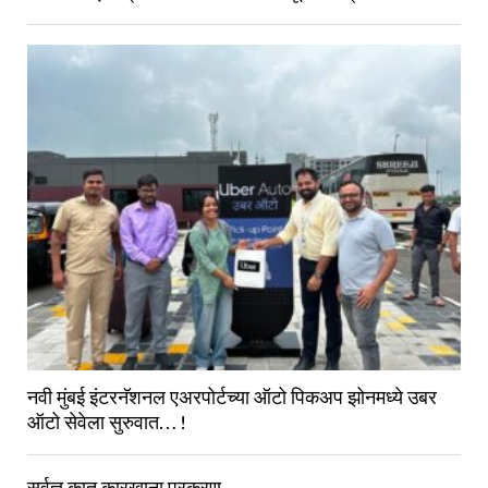
नवी मुंबई इंटरनॅशनल एअरपोर्टच्या ऑटो पिकअप झोनमध्ये उबर
ऑटो सेवेला सुरुवात… !
सर्वज्ञ कात कारखाना प्रकरण