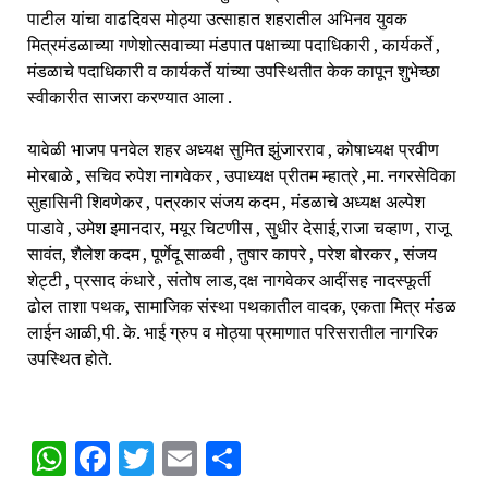
पाटील यांचा वाढदिवस मोठ्या उत्साहात शहरातील अभिनव युवक
मित्रमंडळाच्या गणेशोत्सवाच्या मंडपात पक्षाच्या पदाधिकारी , कार्यकर्ते ,
मंडळाचे पदाधिकारी व कार्यकर्ते यांच्या उपस्थितीत केक कापून शुभेच्छा
स्वीकारीत साजरा करण्यात आला .
यावेळी भाजप पनवेल शहर अध्यक्ष सुमित झुंजारराव , कोषाध्यक्ष प्रवीण
मोरबाळे , सचिव रुपेश नागवेकर , उपाध्यक्ष प्रीतम म्हात्रे ,मा. नगरसेविका
सुहासिनी शिवणेकर , पत्रकार संजय कदम , मंडळाचे अध्यक्ष अल्पेश
पाडावे , उमेश इमानदार, मयूर चिटणीस , सुधीर देसाई,राजा चव्हाण , राजू
सावंत, शैलेश कदम , पूर्णेदू साळवी , तुषार कापरे , परेश बोरकर , संजय
शेट्टी , प्रसाद कंधारे , संतोष लाड,दक्ष नागवेकर आदींसह नादस्फूर्ती
ढोल ताशा पथक, सामाजिक संस्था पथकातील वादक, एकता मित्र मंडळ
लाईन आळी,पी. के. भाई ग्रुप व मोठ्या प्रमाणात परिसरातील नागरिक
उपस्थित होते.
WhatsApp
Facebook
Twitter
Email
Share