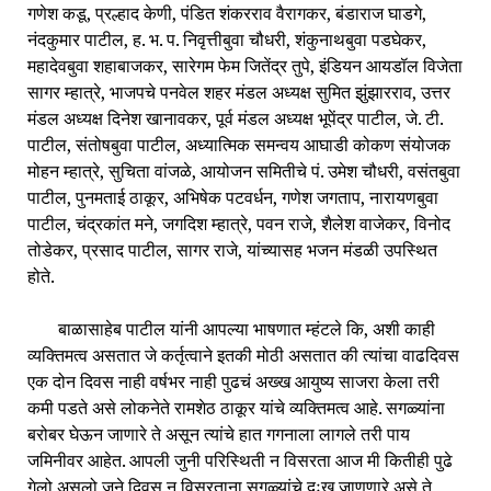
गणेश कडू, प्रल्हाद केणी, पंडित शंकरराव वैरागकर, बंडाराज घाडगे,
नंदकुमार पाटील, ह. भ. प. निवृत्तीबुवा चौधरी, शंकुनाथबुवा पडघेकर,
महादेवबुवा शहाबाजकर, सारेगम फेम जितेंद्र तुपे, इंडियन आयडॉल विजेता
सागर म्हात्रे, भाजपचे पनवेल शहर मंडल अध्यक्ष सुमित झुंझारराव, उत्तर
मंडल अध्यक्ष दिनेश खानावकर, पूर्व मंडल अध्यक्ष भूपेंद्र पाटील, जे. टी.
पाटील, संतोषबुवा पाटील, अध्यात्मिक समन्वय आघाडी कोकण संयोजक
मोहन म्हात्रे, सुचिता वांजळे, आयोजन समितीचे पं. उमेश चौधरी, वसंतबुवा
पाटील, पुनमताई ठाकूर, अभिषेक पटवर्धन, गणेश जगताप, नारायणबुवा
पाटील, चंद्रकांत मने, जगदिश म्हात्रे, पवन राजे, शैलेश वाजेकर, विनोद
तोडेकर, प्रसाद पाटील, सागर राजे, यांच्यासह भजन मंडळी उपस्थित
होते.
बाळासाहेब पाटील यांनी आपल्या भाषणात म्हंटले कि, अशी काही
व्यक्तिमत्व असतात जे कर्तृत्वाने इतकी मोठी असतात की त्यांचा वाढदिवस
एक दोन दिवस नाही वर्षभर नाही पुढचं अख्ख आयुष्य साजरा केला तरी
कमी पडते असे लोकनेते रामशेठ ठाकूर यांचे व्यक्तिमत्व आहे. सगळ्यांना
बरोबर घेऊन जाणारे ते असून त्यांचे हात गगनाला लागले तरी पाय
जमिनीवर आहेत. आपली जुनी परिस्थिती न विसरता आज मी कितीही पुढे
गेलो असलो जुने दिवस न विसरताना सगळ्यांचे दुःख जाणणारे असे ते