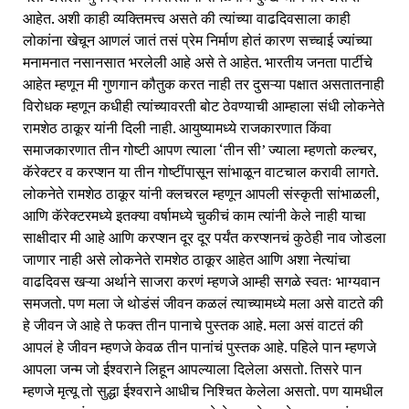
आहेत. अशी काही व्यक्तिमत्त्व असते की त्यांच्या वाढदिवसाला काही
लोकांना खेचून आणलं जातं तसं प्रेम निर्माण होतं कारण सच्चाई ज्यांच्या
मनामनात नसानसात भरलेली आहे असे ते आहेत. भारतीय जनता पार्टीचे
आहेत म्हणून मी गुणगान कौतुक करत नाही तर दुसऱ्या पक्षात असतातनाही
विरोधक म्हणून कधीही त्यांच्यावरती बोट ठेवण्याची आम्हाला संधी लोकनेते
रामशेठ ठाकूर यांनी दिली नाही. आयुष्यामध्ये राजकारणात किंवा
समाजकारणात तीन गोष्टी आपण त्याला ‘तीन सी’ ज्याला म्हणतो कल्चर,
कॅरेक्टर व करप्शन या तीन गोष्टींपासून सांभाळून वाटचाल करावी लागते.
लोकनेते रामशेठ ठाकूर यांनी क्लचरल म्हणून आपली संस्कृती सांभाळली,
आणि कॅरेक्टरमध्ये इतक्या वर्षामध्ये चुकीचं काम त्यांनी केले नाही याचा
साक्षीदार मी आहे आणि करप्शन दूर दूर पर्यंत करप्शनचं कुठेही नाव जोडला
जाणार नाही असे लोकनेते रामशेठ ठाकूर आहेत आणि अशा नेत्यांचा
वाढदिवस खऱ्या अर्थाने साजरा करणं म्हणजे आम्ही सगळे स्वतः भाग्यवान
समजतो. पण मला जे थोडंसं जीवन कळलं त्याच्यामध्ये मला असे वाटते की
हे जीवन जे आहे ते फक्त तीन पानाचे पुस्तक आहे. मला असं वाटतं की
आपलं हे जीवन म्हणजे केवळ तीन पानांचं पुस्तक आहे. पहिले पान म्हणजे
आपला जन्म जो ईश्वराने लिहून आपल्याला दिलेला असतो. तिसरे पान
म्हणजे मृत्यू तो सुद्धा ईश्वराने आधीच निश्चित केलेला असतो. पण यामधील