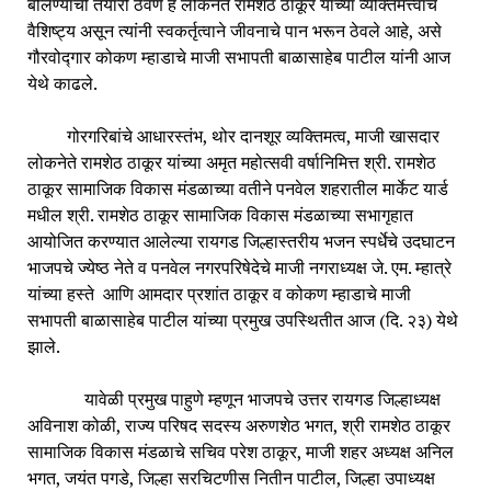
बोलण्याची तयारी ठेवणे हे लोकनेते रामशेठ ठाकूर यांच्या व्यक्तिमत्त्वाचे
वैशिष्ट्य असून त्यांनी स्वकर्तृत्वाने जीवनाचे पान भरून ठेवले आहे, असे
गौरवोद्गार कोकण म्हाडाचे माजी सभापती बाळासाहेब पाटील यांनी आज
येथे काढले.
गोरगरिबांचे आधारस्तंभ, थोर दानशूर व्यक्तिमत्व, माजी खासदार
लोकनेते रामशेठ ठाकूर यांच्या अमृत महोत्सवी वर्षानिमित्त श्री. रामशेठ
ठाकूर सामाजिक विकास मंडळाच्या वतीने पनवेल शहरातील मार्केट यार्ड
मधील श्री. रामशेठ ठाकूर सामाजिक विकास मंडळाच्या सभागृहात
आयोजित करण्यात आलेल्या रायगड जिल्हास्तरीय भजन स्पर्धेचे उदघाटन
भाजपचे ज्येष्ठ नेते व पनवेल नगरपरिषेदेचे माजी नगराध्यक्ष जे. एम. म्हात्रे
यांच्या हस्ते आणि आमदार प्रशांत ठाकूर व कोकण म्हाडाचे माजी
सभापती बाळासाहेब पाटील यांच्या प्रमुख उपस्थितीत आज (दि. २३) येथे
झाले.
यावेळी प्रमुख पाहुणे म्हणून भाजपचे उत्तर रायगड जिल्हाध्यक्ष
अविनाश कोळी, राज्य परिषद सदस्य अरुणशेठ भगत, श्री रामशेठ ठाकूर
सामाजिक विकास मंडळाचे सचिव परेश ठाकूर, माजी शहर अध्यक्ष अनिल
भगत, जयंत पगडे, जिल्हा सरचिटणीस नितीन पाटील, जिल्हा उपाध्यक्ष