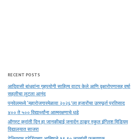
RECENT POSTS
आदिवासी बांधवांना गृहपयोगी साहित्य वाटप केले आणि वृक्षारोपणासह वर्षा
सहलीचा लुटला आनंद
पनवेलमध्ये ‘महारोजगारमेळावा २०२६’ला हजारोंचा उत्स्फूर्त प्रतिसाद
४०० ते ५०० विद्यार्थ्यांना आत्मरक्षणाचे धडे
ऑगस्ट क्रांती दिन हा जानकीबाई जनार्दन ठाकूर स्कुल इंग्लिश मिडियम
विद्यालयात साजरा
टेलिग्राम ट्रेडिंगच्या आमिषाने १९.९० लाखांची फसवणूक