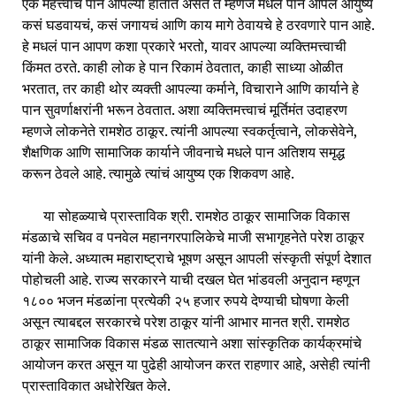
एक महत्त्वाचं पान आपल्या हातात असते ते म्हणजे मधले पान आपलं आयुष्य
कसं घडवायचं, कसं जगायचं आणि काय मागे ठेवायचे हे ठरवणारे पान आहे.
हे मधलं पान आपण कशा प्रकारे भरतो, यावर आपल्या व्यक्तिमत्त्वाची
किंमत ठरते. काही लोक हे पान रिकामं ठेवतात, काही साध्या ओळीत
भरतात, तर काही थोर व्यक्ती आपल्या कर्माने, विचाराने आणि कार्याने हे
पान सुवर्णाक्षरांनी भरून ठेवतात. अशा व्यक्तिमत्त्वाचं मूर्तिमंत उदाहरण
म्हणजे लोकनेते रामशेठ ठाकूर. त्यांनी आपल्या स्वकर्तृत्वाने, लोकसेवेने,
शैक्षणिक आणि सामाजिक कार्याने जीवनाचे मधले पान अतिशय समृद्ध
करून ठेवले आहे. त्यामुळे त्यांचं आयुष्य एक शिकवण आहे.
या सोहळ्याचे प्रास्ताविक श्री. रामशेठ ठाकूर सामाजिक विकास
मंडळाचे सचिव व पनवेल महानगरपालिकेचे माजी सभागृहनेते परेश ठाकूर
यांनी केले. अध्यात्म महाराष्ट्राचे भूषण असून आपली संस्कृती संपूर्ण देशात
पोहोचली आहे. राज्य सरकारने याची दखल घेत भांडवली अनुदान म्हणून
१८०० भजन मंडळांना प्रत्येकी २५ हजार रुपये देण्याची घोषणा केली
असून त्याबद्दल सरकारचे परेश ठाकूर यांनी आभार मानत श्री. रामशेठ
ठाकूर सामाजिक विकास मंडळ सातत्याने अशा सांस्कृतिक कार्यक्रमांचे
आयोजन करत असून या पुढेही आयोजन करत राहणार आहे, असेही त्यांनी
प्रास्ताविकात अधोरेखित केले.