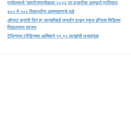
पनवेलमध्ये ‘महारोजगारमेळावा २०२६’ला हजारोंचा उत्स्फूर्त प्रतिसाद
४०० ते ५०० विद्यार्थ्यांना आत्मरक्षणाचे धडे
ऑगस्ट क्रांती दिन हा जानकीबाई जनार्दन ठाकूर स्कुल इंग्लिश मिडियम
विद्यालयात साजरा
टेलिग्राम ट्रेडिंगच्या आमिषाने १९.९० लाखांची फसवणूक