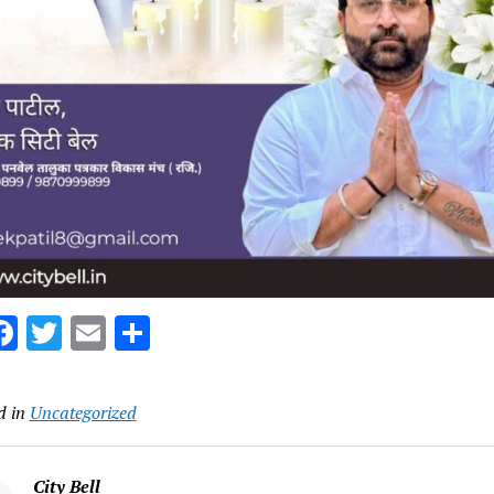
hatsApp
Facebook
Twitter
Email
Share
d in
Uncategorized
City Bell