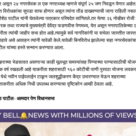
 असून २४ नगरसेवक ल एक नगराध्यक्ष म्हणजे संपूर्ण २५ जण निवडून येणार आहेत
 विरोधकांचा सुपडा साफ होणार असून त्यांना तोंड दाखवण्याची जागा राहिली नसल्
ेठ पाटील यांनी घेतलेल्या पत्रकार परिषदेत सांगितले.तर येत्या २६ नोव्हेंबर रोजी
ारक तथा राज्याचे मुख्यमंत्री देवेंद्र फडणवीस पेणमध्य, येत असून नगरपालिकेच्या उ
रीता त्यांची जाहीर सभा होत आहे.त्यामुळे सर्व नागरिकांनी या सभेला जास्तीत जास्त 
ाहावे असे आवाहन त्यांनी यावेळी केले.यावेळी बिनविरोध झालेल्या सहा नगरसेवकां
ील यांच्या हस्ते सन्मान करण्यात आला.
हराच्या भेडसावत असणाऱ्या काही मूलभूत समस्यांसह पिण्याच्या पाण्यासाठीची योजन
ेक वर्ष रखडली आहे याकरीता शहरासाठी १६० कोटीची पाणी पुरवठा योजना लवकर
येथे नवीन पाईपलाईन टाकून जलशुद्धीकरण केंद्र उभारण्यात येऊन शहराच्या
ाकरीता अधिक निधी उपलब्ध करण्याचा दृष्टिकोन आम्ही ठेवला आहे.
ठ पाटील- आमदार पेण विधानसभा