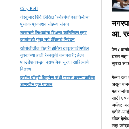
City Bell
नंदकुमार शिंदे लिखित ‘स्नेहबंध’ एकांकिकेचा
नगरपा
पुस्तक प्रकाशन सोहळा संपन्न
आ. रव
शासनाने शिक्षकांना शिक्षणा व्यतिरिक्त इतर
कामांमध्ये गुंतवू नये वंचितचे निवेदन
खोपोलीतील विहारी झेनिथ ठाकूरवाडीमधील
पेण ( वार्
युवकांच्या हाती रेस्क्यूची जबाबदारी; हेल्प
घडत सहा न
फाउंडेशनकडून प्राथमिक सुरक्षा साहित्याचे
सुपडा साफ
वितरण
गेल्या दहा
क्रॉस बाँड्री बिझनेस संधी प्राप्त करण्याकरिता
असून यामध्
आणखीन एक पाऊल
महाराजांच
साठी ६० क
अर्धवट अस
वतीने आम्ह
लोक देशोध
सहा उमेदव