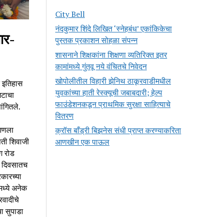
City Bell
नंदकुमार शिंदे लिखित ‘स्नेहबंध’ एकांकिकेचा
ार-
पुस्तक प्रकाशन सोहळा संपन्न
शासनाने शिक्षकांना शिक्षणा व्यतिरिक्त इतर
कामांमध्ये गुंतवू नये वंचितचे निवेदन
खोपोलीतील विहारी झेनिथ ठाकूरवाडीमधील
े इतिहास
युवकांच्या हाती रेस्क्यूची जबाबदारी; हेल्प
गटाचा
फाउंडेशनकडून प्राथमिक सुरक्षा साहित्याचे
ंगितले.
वितरण
 आणला
क्रॉस बाँड्री बिझनेस संधी प्राप्त करण्याकरिता
पती शिवाजी
आणखीन एक पाऊल
ग रोड
ही दिवसातच
रकारच्या
मध्ये अनेक
रवादीचे
ा सुपाडा