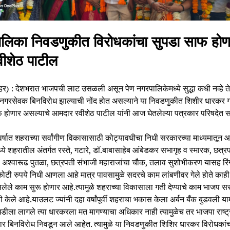
लिका निवडणुकीत विरोधकांचा सुपडा साफ होण
ीशेठ पाटील
ताहर) : देशभरात भाजपची लाट उसळली असून पेण नगरपालिकेमध्ये सुद्धा कधी नव्हे त
गरसेवक बिनविरोध झाल्याची नोंद होत असल्याने या निवडणुकीत शिशीर धारकर 
 होणार असल्याचे आमदार रवीशेठ पाटील यांनी आज घेतलेल्या पत्रकार परिषदेत सा
 वर्षात शहराच्या सर्वांगीण विकासासाठी कोट्यावधीचा निधी सरकारच्या माध्यमातून
ये शहरातील अंतर्गत रस्ते, गटारे, डॉ.बाबासाहेब आंबेडकर सभागृह व स्मारक, छत्र
ा अश्वारूढ पुतळा, छत्रपती संभाजी महाराजांचा चौक, तलाव सुशोभीकरण यासह रिं
ोटी रुपये निधी आणला आहे मात्र पावसामुळे सदरचे काम लांबणीवर गेले होते का
लेले काम सुरू होणार आहे.त्यामुळे शहराच्या विकासाला गती देण्याचे काम भाजप स
ी केले आहे.याउलट ज्यांनी दहा वर्षांपूर्वी शहराचा भकास केला अर्बन बँक बुडवली या
डीला लागले त्या धारकरला मत मागण्याचा अधिकार नाही त्यामुळेच तर भाजपा राष्ट्
ार बिनविरोध निवडून आले आहेत. त्यामुळे या निवडणुकीत शिशिर धारकर विरोधकांच