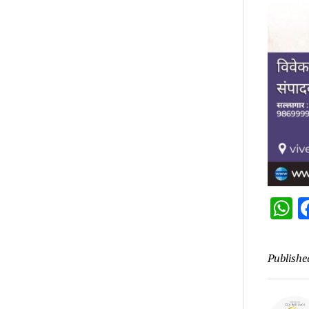
W
Publishe