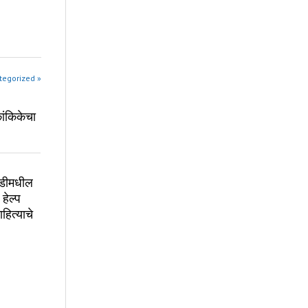
tegorized »
कांकिकेचा
ाडीमधील
 हेल्प
हित्याचे