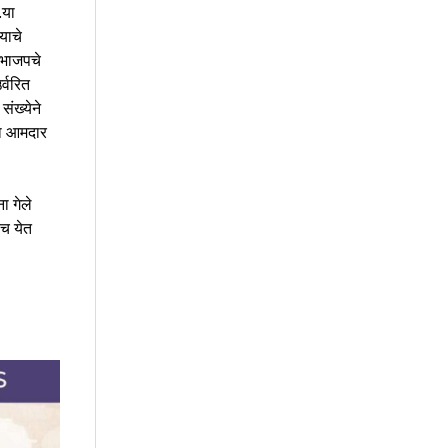
.या
याचे
 भाजपचे
र्वरित
संख्येने
चा आमदार
ा गेले
च येत