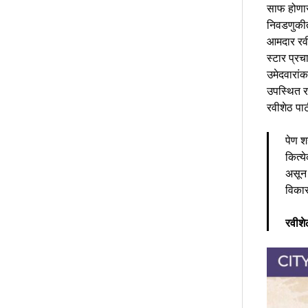
साफ होणार
निवडणुकीत
आमदार रवीश
स्टार प्रच
उमेदवारांक
उपस्थित र
रवीशेठ पाट
पेण श
कित्य
असून 
विकास
रवीशे