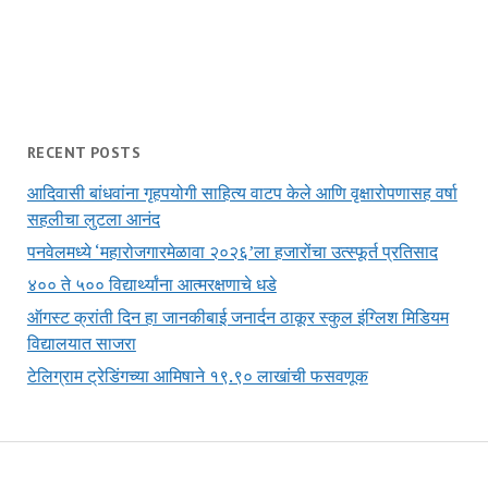
RECENT POSTS
आदिवासी बांधवांना गृहपयोगी साहित्य वाटप केले आणि वृक्षारोपणासह वर्षा
सहलीचा लुटला आनंद
पनवेलमध्ये ‘महारोजगारमेळावा २०२६’ला हजारोंचा उत्स्फूर्त प्रतिसाद
४०० ते ५०० विद्यार्थ्यांना आत्मरक्षणाचे धडे
ऑगस्ट क्रांती दिन हा जानकीबाई जनार्दन ठाकूर स्कुल इंग्लिश मिडियम
विद्यालयात साजरा
टेलिग्राम ट्रेडिंगच्या आमिषाने १९.९० लाखांची फसवणूक