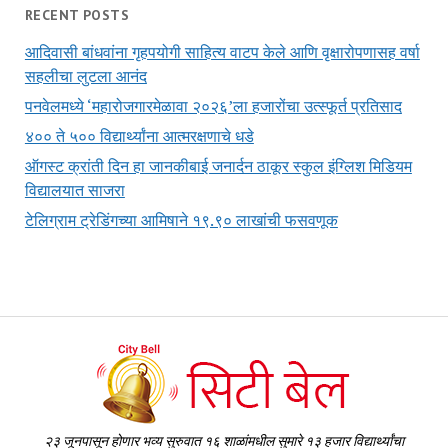
RECENT POSTS
आदिवासी बांधवांना गृहपयोगी साहित्य वाटप केले आणि वृक्षारोपणासह वर्षा
सहलीचा लुटला आनंद
पनवेलमध्ये ‘महारोजगारमेळावा २०२६’ला हजारोंचा उत्स्फूर्त प्रतिसाद
४०० ते ५०० विद्यार्थ्यांना आत्मरक्षणाचे धडे
ऑगस्ट क्रांती दिन हा जानकीबाई जनार्दन ठाकूर स्कुल इंग्लिश मिडियम
विद्यालयात साजरा
टेलिग्राम ट्रेडिंगच्या आमिषाने १९.९० लाखांची फसवणूक
२३ जूनपासून होणार भव्य सुरुवात १६ शाळांमधील सुमारे १३ हजार विद्यार्थ्यांचा