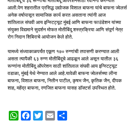
मोतीबिंदू व ३६ रूग्णांची मोतीबिंदू ऑपरेशनसाठी रवानगी करण्यात
आली.पेण शहरातील प्रसिद्ध उद्योजक विशाल बाफना यांचे बाफना ज्वेलर्स
अनेक वर्षापासून सामाजिक कार्य करत असताना त्यांनी आज
शांतिलाल संघवी आय इन्स्टिट्यूट मुंबई आणि बाफना फाउंडेशन यांच्या
संयुक्त विद्यमाने सुदर्शन मोफत मोतीबिंदू शस्त्रक्रिया आणि संपूर्ण नेत्र
रोग निदान शिबिराचे आयोजन केले होते.
यामध्ये संध्याकाळपर्यंत एकूण १७० रुग्णांची तपासणी करण्यात आली
असता त्यापैकी ६३ रुग्ण मोतीबिंदूचे आढळून आले असून यातील ३६
रूग्णांना मोतीबिंदू ऑपरेशन साठी शांतिलाल संघवी आय इन्स्टिट्यूट
वडाळा, मुंबई येथे नेण्यात आले आहे.यावेळी बाफना ज्वेलर्सच्या लीना
बाफना, विशाल बाफना, नितीन पाटील, कृषभ जैन, कृतिक जैन, दीपक
शाह, महेंद्र बाफना, रणजित बाफना यासह डॉक्टर्स उपस्थित होते.
WhatsApp
Facebook
Twitter
Email
Share