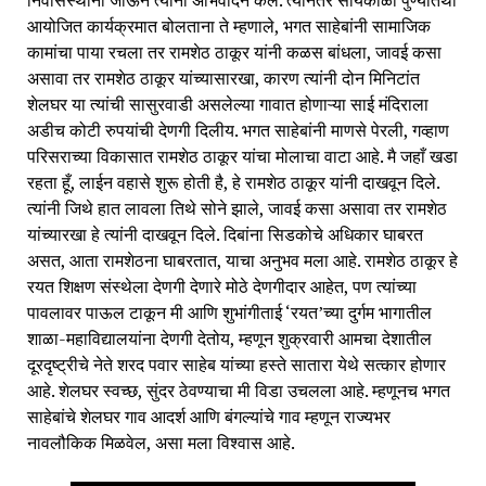
निवासस्थानी जाऊन त्यांना अभिवादन केले. त्यानंतर सायंकाळी पुण्यतिथी
आयोजित कार्यक्रमात बोलताना ते म्हणाले, भगत साहेबांनी सामाजिक
कामांचा पाया रचला तर रामशेठ ठाकूर यांनी कळस बांधला, जावई कसा
असावा तर रामशेठ ठाकूर यांच्यासारखा, कारण त्यांनी दोन मिनिटांत
शेलघर या त्यांची सासुरवाडी असलेल्या गावात होणाऱ्या साई मंदिराला
अडीच कोटी रुपयांची देणगी दिलीय. भगत साहेबांनी माणसे पेरली, गव्हाण
परिसराच्या विकासात रामशेठ ठाकूर यांचा मोलाचा वाटा आहे. मै जहाँ खडा
रहता हूँ, लाईन वहासे शुरू होती है, हे रामशेठ ठाकूर यांनी दाखवून दिले.
त्यांनी जिथे हात लावला तिथे सोने झाले, जावई कसा असावा तर रामशेठ
यांच्यारखा हे त्यांनी दाखवून दिले. दिबांना सिडकोचे अधिकार घाबरत
असत, आता रामशेठना घाबरतात, याचा अनुभव मला आहे. रामशेठ ठाकूर हे
रयत शिक्षण संस्थेला देणगी देणारे मोठे देणगीदार आहेत, पण त्यांच्या
पावलावर पाऊल टाकून मी आणि शुभांगीताई ‘रयत’च्या दुर्गम भागातील
शाळा-महाविद्यालयांना देणगी देतोय, म्हणून शुक्रवारी आमचा देशातील
दूरदृष्ट्रीचे नेते शरद पवार साहेब यांच्या हस्ते सातारा येथे सत्कार होणार
आहे. शेलघर स्वच्छ, सुंदर ठेवण्याचा मी विडा उचलला आहे. म्हणूनच भगत
साहेबांचे शेलघर गाव आदर्श आणि बंगल्यांचे गाव म्हणून राज्यभर
नावलौकिक मिळवेल, असा मला विश्वास आहे.