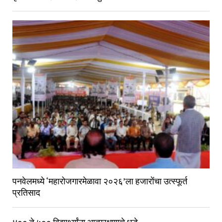
पनवेलमध्ये ‘महारोजगारमेळावा २०२६’ला हजारोंचा उत्स्फूर्त
प्रतिसाद
४०० ते ५०० विद्यार्थ्यांना आत्मरक्षणाचे धडे