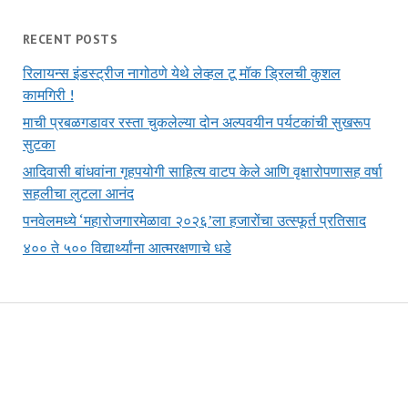
RECENT POSTS
रिलायन्स इंडस्ट्रीज नागोठणे येथे लेव्हल टू मॉक ड्रिलची कुशल
कामगिरी !
माची प्रबळगडावर रस्ता चुकलेल्या दोन अल्पवयीन पर्यटकांची सुखरूप
सुटका
आदिवासी बांधवांना गृहपयोगी साहित्य वाटप केले आणि वृक्षारोपणासह वर्षा
सहलीचा लुटला आनंद
पनवेलमध्ये ‘महारोजगारमेळावा २०२६’ला हजारोंचा उत्स्फूर्त प्रतिसाद
४०० ते ५०० विद्यार्थ्यांना आत्मरक्षणाचे धडे