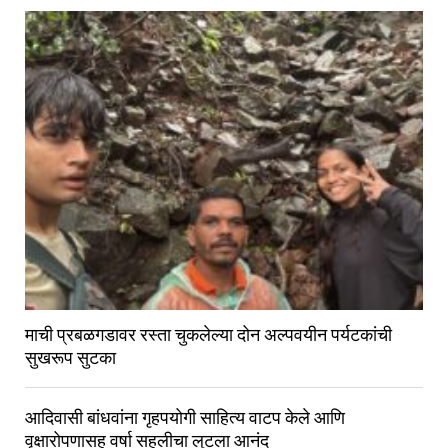
माची प्रबळगडावर रस्ता चुकलेल्या दोन अल्पवयीन पर्यटकांची
सुखरूप सुटका
आदिवासी बांधवांना गृहपयोगी साहित्य वाटप केले आणि
वृक्षारोपणासह वर्षा सहलीचा लुटला आनंद