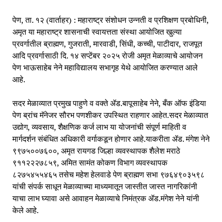
पेण, ता. १२ (वार्ताहर) : महाराष्ट्र संशोधन उन्नती व प्रशिक्षण प्रबोधिनी,
अमृत या महाराष्ट्र शासनाची स्वायत्तता संस्था आयोजित खुल्या
प्रवर्गातील ब्राह्मण, गुजराती, मारवाडी, सिंधी, कच्ची, पाटीदार, राजपूत
आदि प्रवर्गासाठी दि. १४ सप्टेंबर २०२५ रोजी अमृत मेळाव्याचे आयोजन
पेण भाऊसाहेब नेने महाविद्यालय सभागृह येथे आयोजित करण्यात आले
आहे.
सदर मेळाव्यात प्रमुख पाहुणे व वक्ते ॲड.बापूसाहेब नेने, बँक ऑफ इंडिया
पेण ब्रांच मॅनेजर सौरभ पणशीकर उपस्थित राहणार आहेत.सदर मेळाव्यात
उद्योग, व्यवसाय, शैक्षणिक कर्ज लाभ या योजनांची संपूर्ण माहिती व
मार्गदर्शन संबंधित अधिकारी वर्गाकडून होणार आहे.याकरीता ॲड. मंगेश नेने
९९७५००७६००, अमृत रायगड जिल्हा व्यवस्थापक शैलेश मराठे
९११२२२७८५९, अमित सामंत कोकण विभाग व्यवस्थापक
८२७५४५५४६५ तसेच महेश हेलवाडे पेण ब्राह्मण सभा ९७६४९०३५९८
यांची संपर्क साधून मेळाव्याच्या माध्यमातून जास्तीत जास्त नागरिकांनी
याचा लाभ घ्यावा असे आवाहन मेळाव्याचे निमंत्रक ॲड.मंगेश नेने यांनी
केले आहे.