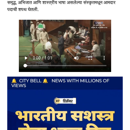
समृद्ध, अभिजात आणि शास्त्रीय भाषा असलेल्या संस्कृतमधून आमदार
पदाची शपथ घेतली.