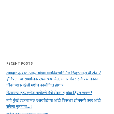
RECENT POSTS
आमदार प्रशांत ठाकूर यांच्या वाढदिवसानिमित्त रिव्हरसाईड बी अँड जे
हॉस्पिटलचा सामाजिक उपक्रमपनवेल, मानसरोवर रेल्वे स्थानकात
जीवनरक्षक एईडी मशीन कार्यान्वित होणार
रिलायन्स इंडस्ट्रीज नागोठणे येथे लेवल टू मॉक ड्रिल संपन्न!
नवी मुंबई इंटरनॅशनल एअरपोर्टच्या ऑटो पिकअप झोनमध्ये उबर ऑटो
सेवेला सुरुवात… !