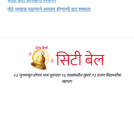
सर्वज्ञ कात कारखाना प्रकरण
मोठे भगदाड पडल्याने अपघात होण्याची दाट शक्यता
२३ जूनपासून होणार भव्य सुरुवात १६ शाळांमधील सुमारे १३ हजार विद्यार्थ्यांचा
सहभाग